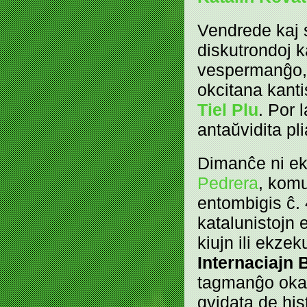
Vendrede kaj 
diskutrondoj ka
vespermanĝo, 
okcitana kant
Tiel Plu
. Por 
antaŭvidita pl
Dimanĉe ni e
Pedrera
, komu
entombigis ĉ.
katalunistojn e
kiujn ili ekzek
Internaciajn 
tagmanĝo okaz
gvidata de his