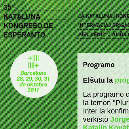
Elŝutu la
pro
La programo de
la temon "Plu
Inter la konfir
verkisto
Jorg
Katalin Ková