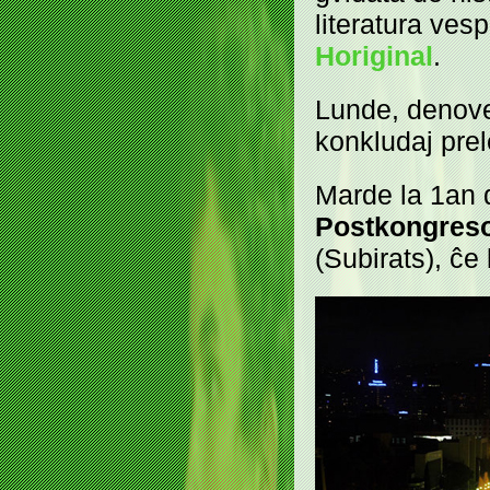
literatura ves
Horiginal
.
Lunde, denove
konkludaj prel
Marde la 1an 
Postkongres
(Subirats), ĉe 